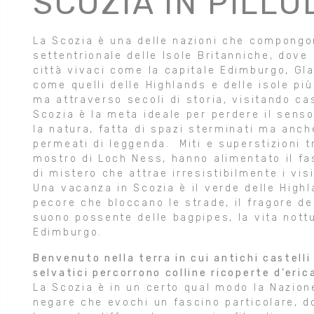
SCOZIA IN PILLO
La Scozia è una delle nazioni che compongon
settentrionale delle Isole Britanniche, dove s
città vivaci come la capitale Edimburgo, Gla
come quelli delle Highlands e delle isole pi
ma attraverso secoli di storia, visitando ca
Scozia è la meta ideale per perdere il senso
la natura, fatta di spazi sterminati ma anch
permeati di leggenda. Miti e superstizioni t
mostro di Loch Ness, hanno alimentato il fa
di mistero che attrae irresistibilmente i visi
Una vacanza in Scozia è il verde delle Highl
pecore che bloccano le strade, il fragore del
suono possente delle bagpipes, la vita nottu
Edimburgo.
Benvenuto nella terra in cui antichi castelli
selvatici percorrono colline ricoperte d’eric
La Scozia è in un certo qual modo la Nazion
negare che evochi un fascino particolare, d