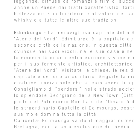
leggende, diffuse da romanzi e film di succ
anche un Paese dai tratti caratteristici fort
bellezza del suo territorio e al valore dei s
whisky e a tutte le altre sue tradizioni.
Edimburgo -
La meravigliosa capitale della 
"Atene del Nord". Edimburgo è la capitale d
seconda città della nazione. In questa città 
ovunque nei suoi vicoli, nelle sue case e ne
la modernità di un centro europeo vivace e
per il suo fermento artistico, architettonico
“Atene del Nord”. Visitate le chiese, le res
capitale e del suo circondario. Seguite la m
costume tradizionale che si esibiscono lung
Consigliamo di "perdersi" nelle strade accio
lo splendore Georgiano della New Town (Citt
parte del Patrimonio Mondiale dell'Umanità 
lo straordinario Castello di Edimburgo, cost
sua mole domina tutta la città.
Curiosità: Edimburgo vanta il maggior numero
Bretagna, con la sola esclusione di Londra.