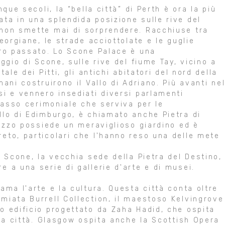
que secoli, la “bella città” di Perth è ora la più
ta in una splendida posizione sulle rive del
 non smette mai di sorprendere. Racchiuse tra
eorgiane, le strade acciottolate e le guglie
ero passato. Lo Scone Palace è una
ggio di Scone, sulle rive del fiume Tay, vicino a
ale dei Pitti, gli antichi abitatori del nord della
ani costruirono il Vallo di Adriano. Più avanti ne
si e vennero insediati diversi parlamenti
 masso cerimoniale che serviva per le
llo di Edimburgo, è chiamato anche Pietra di
lazzo possiede un meraviglioso giardino ed è
eto, particolari che l'hanno reso una delle mete
i Scone, la vecchia sede della Pietra del Destino,
 a una serie di gallerie d'arte e di musei.
ma l'arte e la cultura. Questa città conta oltre
miata Burrell Collection, il maestoso Kelvingrove
o edificio progettato da Zaha Hadid, che ospita
lla città. Glasgow ospita anche la Scottish Opera