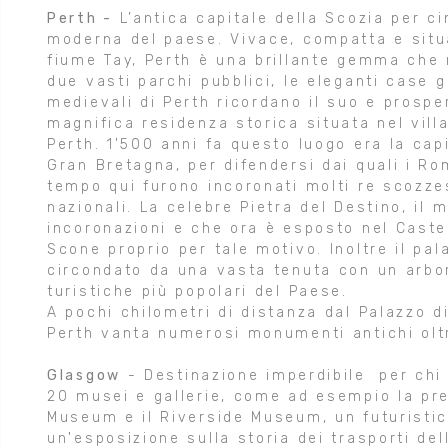
Perth -
L’antica capitale della Scozia per cin
moderna del paese. Vivace, compatta e situa
fiume Tay, Perth è una brillante gemma che
due vasti parchi pubblici, le eleganti case g
medievali di Perth ricordano il suo e prosp
magnifica residenza storica situata nel villa
Perth. 1'500 anni fa questo luogo era la capit
Gran Bretagna, per difendersi dai quali i Rom
tempo qui furono incoronati molti re scozze
nazionali. La celebre Pietra del Destino, il
incoronazioni e che ora è esposto nel Caste
Scone proprio per tale motivo. Inoltre il pa
circondato da una vasta tenuta con un arbor
turistiche più popolari del Paese.
A pochi chilometri di distanza dal Palazzo d
Perth vanta numerosi monumenti antichi oltre
Glasgow
- Destinazione imperdibile per chi a
20 musei e gallerie, come ad esempio la pre
Museum e il Riverside Museum, un futuristic
un'esposizione sulla storia dei trasporti de