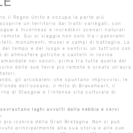
LE
o il Regno Unito e occupa la parte più
coprire un territorio dai tratti variegati, con
sgow e Inverness e incredibili scenari naturali
ù remote. Qui si viaggia non solo tra i panorami
stelli, monumenti, musei e campi di battaglia. La
 del tempo e del luogo e sentirsi un tutt’uno con
e di atmosfere gotiche e castelli in rovina
ramandate nei secoli, prima tra tutte quella del
scino delle sue terre più remote e creato un’aura
tatori.
ands, gli arcobaleni che spuntano improvvisi, le
l’onde dell’oceano, il mito di Braveheart, il
rna di Glasgow e l’intensa vita culturale di
 sovrastano laghi avvolti dalla nebbia e cervi
a.
e più iconica della Gran Bretagna. Non si può
ovuto principalmente alla sua storia e alle sue