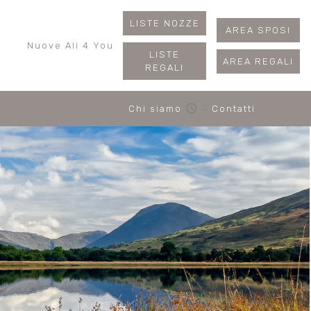
LISTE NOZZE
AREA SPOSI
Nuove Ali 4 You
LISTE
AREA REGALI
REGALI
schedule
Chi siamo
-
Contatti