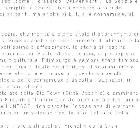
esso (come il classico “Braveheart”). La Scozia è
i, semplici e decisi. Basti pensare alla rude
uoi abitanti, ma anche ai kilt, alle cornamuse, al
Scozia, che merita a pieno titolo il soprannome di
ella Scozia, anche se come numero di abitanti è l
bellissima e affascinate, la storia si respira
i suoi musei. E allo stesso tempo, si percepisce
 multiculturale. Edimburgo è sempre stata famosa
 e culturale, tanto da meritarsi il soprannome di
idenze storiche e i musei di questa stupenda
elodia delle cornamuse e ascolta i suonatori in
o le sue strade.
ttolate della Old Town (Città Vecchia) e ammirare
à Nuova): entrambe queste aree della città fanno
dell'UNESCO. Non perdete l'occasione di visitare
ruito su un vulcano spento, che dall'alto della
 di ristoranti stellati Michelin della Gran