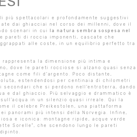
ESI
li più spettacolari e profondamente suggestivi
te dai ghiacciai nel corso dei millenni, dove il
ndo scenari in cui
la natura sembra sospesa nel
tte pareti di roccia imponenti, cascate che
grappati alle coste, in un equilibrio perfetto tra
d
rappresenta la dimensione più intima e
imo, dove le pareti rocciose si alzano quasi senza
tagne come fili d’argento. Poco distante,
oluta, estendendosi per centinaia di chilometri
ami secondari che si perdono nell’entroterra, dando
qua e dal ghiaccio. Più selvaggio e drammatico è
sull’acqua in un silenzio quasi irreale. Qui la
me il celebre Preikestolen, una piattaforma
i panorami più intensi della Norvegia. Infine,
niosa e iconica: montagne ripide, acque verde
tte Sorelle”, che scendono lungo le pareti
dipinto.