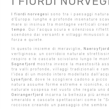
I FIORDI NORVEG
I fiordi norvegesi
sono tra i paesaggi natura
d’Europa: lunghe e profonde insenature scava
mare si insinua tra montagne verticali crea
tempo
. Qui l’acqua scura e silenziosa rifle
scendono dai versanti e villaggi minuscoli ag
forza e quiete.
In questo insieme di meraviglie,
Naeroyfjor
vertiginosa: un corridoio naturale strettiss
respiro e le cascate scivolano lungo le mon
Sognefjord
mostra invece la maestosità ass
tra valli profonde, villaggi tradizionali e r
l’idea di un mondo intero modellato dall’ac
Lysefjord
, dove le scogliere cadono a picco 
natura assume forme estreme e iconiche, co
naturale sospesa nel vuoto che regala uno de
Geirangerfjord
incarna la bellezza più armo
smeraldo e cascate spettacolari come le “Se
rocciose creando un paesaggio che sembra 