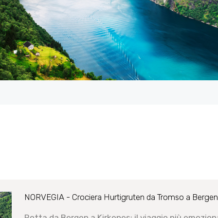
NORVEGIA - Crociera Hurtigruten da Tromso a Bergen
Rotta da Bergen a Kirkenes: il viaggio più emozio