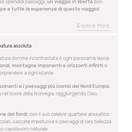
uoi splendidi paesaggi,
un viaggio in libertà c
on
pe e tutte le esperienze di questo viaggio!
Explore More
atura assoluta
natura domina incontrastata e ogni panorama lascia
fondi, montagne imponenti e orizzonti infiniti
si
rprendere a ogni istante.
ascinanti e i paesaggi più iconici del Nord Europa
.
a nel cuore della Norvegia, raggiungendo Oslo,
ne dei fiordi
, con il suo celebre quartiere anseatico
acolari, cascate impetuose e paesaggi di rara bellezza
o capolavoro naturale.