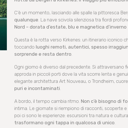
C’è un momento, lasciando alle spalle la pittoresca Ber
qualunque
. La nave scivola silenziosa tra fiordi profo
Nord – dorata d’estate, blu e magnetica d’invern
Questa è la rotta verso Kirkenes: un itinerario iconico 
toccando
luoghi remoti, autentici, spesso irraggiung
sorprende e resta dentro
.
Ogni giorno è diverso dal precedente. Si attraversano fi
approda in piccoli porti dove la vita scorre lenta e gen
elegante architettura Art Nouveau, o Trondheim, cuore 
puri e incontaminati
.
A bordo, il tempo cambia ritmo.
Non c’è bisogno di f
intima. Le giornate si riempiono di racconti, scoperte e
poi ci sono le esperienze: escursioni tra natura e cultura, 
trasformano ogni tappa in qualcosa di unico
.