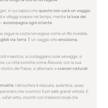
gen, in cui capisci che
questo non sarà un viaggio
ndi e villaggi sospesi nel tempo, mentre
la luce del
o – accompagna ogni istante
.
che segue la costa norvegese come un filo invisibile,
ibili via terra
. È un viaggio che
emoziona,
ordi maestosi, si costeggiano isole selvagge, si
uina. Le città iconiche come Ålesund, con la sua
storico del Paese, si alternano a
scenari naturali
ormalità
: l’atmosfera è rilassata, autentica, quasi
 panorami che scorrono fuori dalle grandi vetrate. E
safari artici, incontri con tradizioni locali che