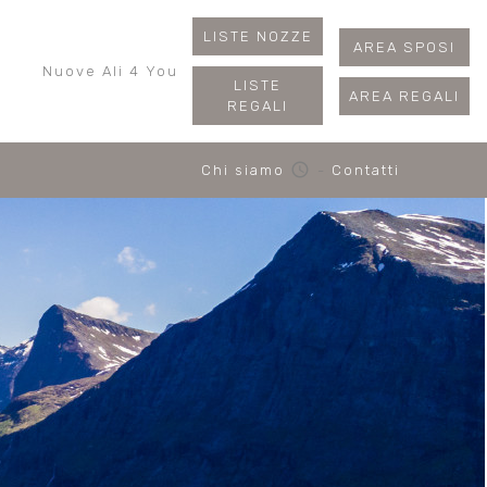
LISTE NOZZE
AREA SPOSI
Nuove Ali 4 You
LISTE
AREA REGALI
REGALI
schedule
Chi siamo
-
Contatti