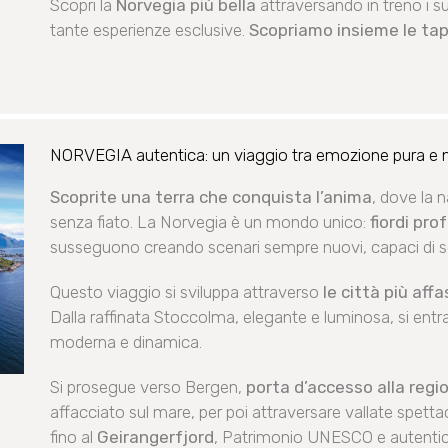
Scopri la
Norvegia più bella
attraversando in treno i s
tante esperienze esclusive.
Scopriamo insieme le tap
NORVEGIA autentica: un viaggio tra emozione pura e n
Scoprite una terra che conquista l’anima
, dove la 
senza fiato. La Norvegia è un mondo unico:
fiordi pro
susseguono creando scenari sempre nuovi, capaci di so
Questo viaggio si sviluppa attraverso
le città più aff
Dalla raffinata Stoccolma, elegante e luminosa, si entr
moderna e dinamica.
Si prosegue verso Bergen,
porta d’accesso alla regio
affacciato sul mare, per poi attraversare vallate spett
fino al
Geirangerfjord
, Patrimonio UNESCO e autentic