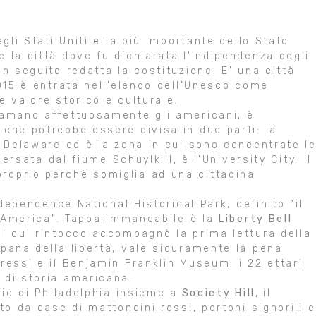
egli Stati Uniti e la più importante dello Stato
 la città dove fu dichiarata l'Indipendenza degli
n seguito redatta la costituzione. E' una città
2015 è entrata nell’elenco dell’Unesco come
e valore storico e culturale.
amano affettuosamente gli americani, è
 che potrebbe essere divisa in due parti: la
e Delaware ed è la zona in cui sono concentrate l
versata dal fiume Schuylkill, è l’University City, il
roprio perchè somiglia ad una cittadina
ndependence National Historical Park, definito “il
 l’America”. Tappa immancabile è la
Liberty Bell
l cui rintocco accompagnò la prima lettura della
pana della libertà, vale sicuramente la pena
ressi e il Benjamin Franklin Museum: i 22 ettari
 di storia americana.
rio di Philadelphia insieme a
Society Hill,
il
to da case di mattoncini rossi, portoni signorili e