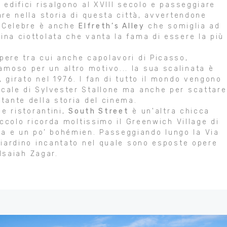
 edifici risalgono al XVIII secolo e passeggiare
are nella storia di questa città, avvertendone
i. Celebre è anche
Elfreth’s Alley
che somiglia ad
ina ciottolata che vanta la fama di essere la più
pere tra cui anche capolavori di Picasso,
moso per un altro motivo... la sua scalinata è
, girato nel 1976. I fan di tutto il mondo vengono
scale di Sylvester Stallone ma anche per scattare
rtante della storia del cinema.
 e ristorantini,
South Street
è un'altra chicca
piccolo ricorda moltissimo il Greenwich Village di
a e un po’ bohémien. Passeggiando lungo la Via
 giardino incantato nel quale sono esposte opere
 Isaiah Zagar.