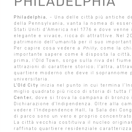
PHILADELPHIA
Philadelphia
, - Una delle città più antiche d
della Pennsylvania, vanta la nomea di essere
Stati Uniti d'America nel 1776 e dove venne i
elegante e vivace, ricca di attrattive. Nel 
patrimonio dell’umanità per il suo important
Per capire cosa vedere a
Philly,
come la chi
importante sapere come è disposta la città,
prima, l’Old Town, sorge sulla riva del fium
attrazioni di carattere storico; l’altra, attra
quartiere moderno che deve il soprannome p
universitaria.
L’Old City
inizia nel punto in cui termina l’I
miglio quadrato più ricco di storia di tutta
Center,
dove si trova la campana di bronzo i
Dichiarazione d’Indipendenza. Oltre alla cam
vedere l’Independence Hall, la Sala dei Cong
di parco sono un vero e proprio concentrato
La città vecchia costituiva il nucleo origina
raffinato quartiere residenziale caratterizza