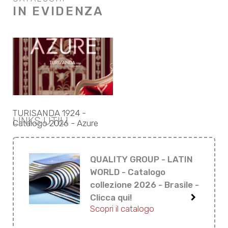
IN EVIDENZA
TURISANDA 1924 -
LINKS UTILI
Catalogo 2026 - Azure
QUALITY GROUP - LATIN
WORLD - Catalogo
collezione 2026 - Brasile -
keyboard_arrow_right
Clicca qui!
Scopri il catalogo