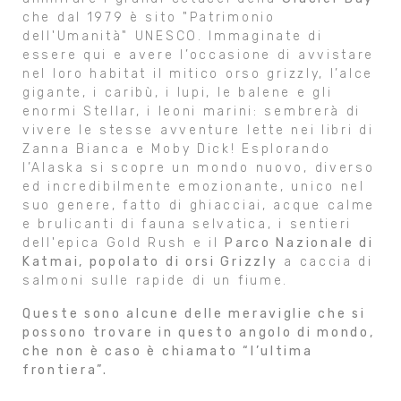
che dal 1979 è sito "Patrimonio
dell'Umanità" UNESCO. Immaginate di
essere qui e avere l’occasione di avvistare
nel loro habitat il mitico orso grizzly, l’alce
gigante, i caribù, i lupi, le balene e gli
enormi Stellar, i leoni marini: sembrerà di
vivere le stesse avventure lette nei libri di
Zanna Bianca e Moby Dick! Esplorando
l’Alaska si scopre un mondo nuovo, diverso
ed incredibilmente emozionante, unico nel
suo genere, fatto di ghiacciai, acque calme
e brulicanti di fauna selvatica, i sentieri
dell'epica Gold Rush e il
Parco Nazionale di
Katmai, popolato di orsi Grizzly
a caccia di
salmoni sulle rapide di un fiume.
Queste sono alcune delle meraviglie che si
possono trovare in questo angolo di mondo,
che non è caso è chiamato “l’ultima
frontiera”.