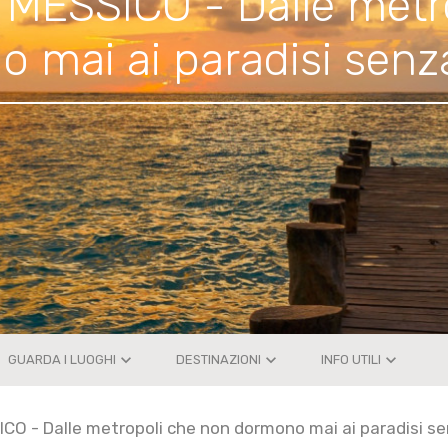
e MESSICO - Dalle metr
 mai ai paradisi sen
keyboard_arrow_down
keyboard_arrow_down
keyboard_arrow_down
GUARDA I LUOGHI
DESTINAZIONI
INFO UTILI
ICO - Dalle metropoli che non dormono mai ai paradisi 