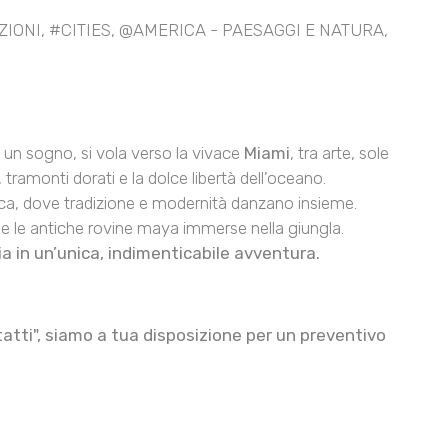
ZIONI
,
#CITIES
,
@AMERICA - PAESAGGI E NATURA
,
ta un sogno, si vola verso la vivace
Miami
, tra arte, sole
i, tramonti dorati e la dolce libertà dell’oceano.
tica, dove tradizione e modernità danzano insieme.
ni e le antiche rovine maya immerse nella giungla.
a in un’unica, indimenticabile avventura.
tatti", siamo a tua disposizione per un preventivo