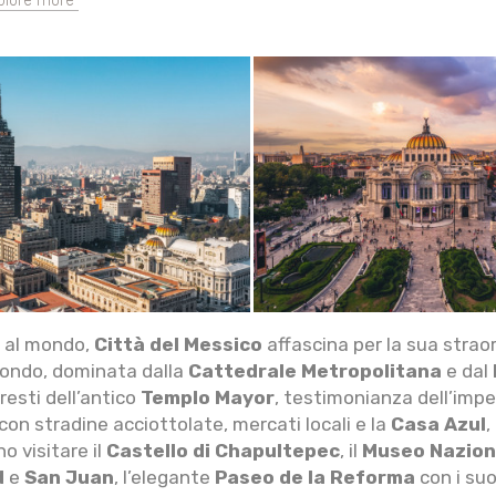
plore more
i al mondo,
Città del Messico
affascina per la sua straord
 mondo, dominata dalla
Cattedrale Metropolitana
e dal
resti dell’antico
Templo Mayor
, testimonianza dell’imper
con stradine acciottolate, mercati locali e la
Casa Azul
,
o visitare il
Castello di Chapultepec
, il
Museo Naziona
d
e
San Juan
, l’elegante
Paseo de la Reforma
con i suo