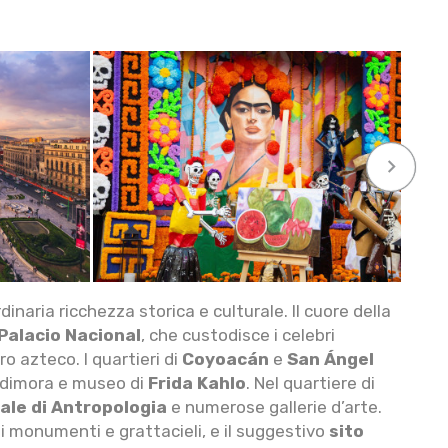
keyboard_arrow_right
inaria ricchezza storica e culturale. Il cuore della
Palacio Nacional
, che custodisce i celebri
o azteco. I quartieri di
Coyoacán
e
San Ángel
 dimora e museo di
Frida Kahlo
. Nel quartiere di
le di Antropologia
e numerose gallerie d’arte.
i monumenti e grattacieli, e il suggestivo
sito