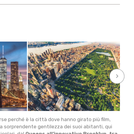
keyboard_arrow_right
orse perché è la città dove hanno girato più film,
la sorprendente gentilezza dei suoi abitanti, qui
icolari, dal
Queens all’innovativo Brooklyn, tra