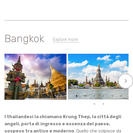
Bangkok
Explore more
keyboard_arrow_right
I thailandesi la chiamano Krung Thep, la città degli
angeli, porta di ingresso e essenza del paese,
sospeso tra antico e moderno
. Quello che colpisce da