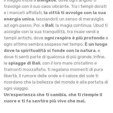
Il viaggio inizia a
Bangkok
, dove ogni angolo ti
travolge con il suo caos vibrante. Tra i templi dorati
e i mercati affollati,
la città ti avvolge con la sua
energia unica
, lasciandoti un senso di meraviglia
ad ogni passo. Poi, a
Bali
, la magia continua. Ubud ti
accoglie con la sua tranquillità, tra risaie verdi e
templi antichi, dove
ogni respiro è più profondo
e
ogni attimo sembra sospeso nel tempo.
È un luogo
dove la spiritualità si fonde con la natura
, e
dove ti senti parte di qualcosa di più grande. Infine,
le
spiagge di Bali
, con il loro mare cristallino e
tramonti mozzafiato, ti regalano momenti di pura
libertà. Il rumore delle onde e il calore del sole ti
ricordano che la bellezza del mondo è alla portata di
ogni viaggio.
Un'esperienza che ti cambia, che ti riempie il
cuore e ti fa sentire più vivo che mai.