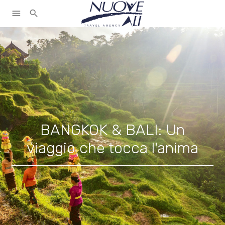
menu
search
BANGKOK & BALI: Un
viaggio che tocca l'anima