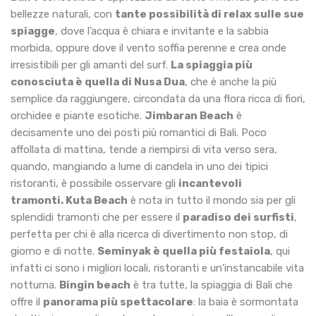
bellezze naturali, con
tante possibilità di relax sulle sue
spiagge
, dove l’acqua è chiara e invitante e la sabbia
morbida, oppure dove il vento soffia perenne e crea onde
irresistibili per gli amanti del surf.
La spiaggia più
conosciuta è quella di Nusa Dua
, che è anche la più
semplice da raggiungere, circondata da una flora ricca di fiori,
orchidee e piante esotiche.
Jimbaran Beach
è
decisamente uno dei posti più romantici di Bali. Poco
affollata di mattina, tende a riempirsi di vita verso sera,
quando, mangiando a lume di candela in uno dei tipici
ristoranti, è possibile osservare gli
incantevoli
tramonti.
Kuta Beach
è nota in tutto il mondo sia per gli
splendidi tramonti che per essere il
paradiso dei surfisti
,
perfetta per chi è alla ricerca di divertimento non stop, di
giorno e di notte.
Seminyak è quella più festaiola
, qui
infatti ci sono i migliori locali, ristoranti e un’instancabile vita
notturna.
Bingin beach
è tra tutte, la spiaggia di Bali che
offre il
panorama più spettacolare
: la baia è sormontata