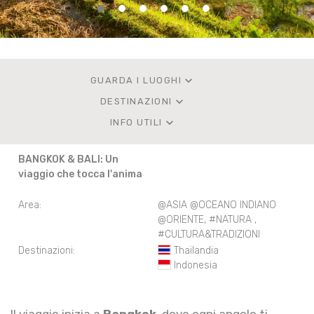
keyboard_arrow_down
GUARDA I LUOGHI
keyboard_arrow_down
DESTINAZIONI
keyboard_arrow_down
INFO UTILI
BANGKOK & BALI: Un
viaggio che tocca l'anima
Area:
@ASIA @OCEANO INDIANO
@ORIENTE
,
#NATURA
,
#CULTURA&TRADIZIONI
Destinazioni:
Thailandia
Indonesia