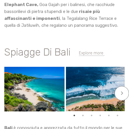
Elephant Cave,
Goa Gajah per i balinesi, che racchiude
bassorilievi di pietra stupendi e le due
risaie più
affascinanti e imponenti
, la Tegalalang Rice Terrace e
quella di Jatiluwih, che regalano un panorama suggestivo.
Spiagge Di Bali
Explore more
keyboard_arrow_right
Bali
è conosciuta e apprezzata da tutto il mondo per le sue