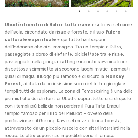
Ubud è il centro di Bali in tutti i sensi
: si trova nel cuore
dell’isola, circondato da risaie e foreste, è il suo
fulcro
culturale e spirituale
e qui tutto ha il sapore
dell’Indonesia che ci si immagina. Tra un tempio e l’altro,
passeggiate a dorso di elefante, biciclettate tra le risaie,
passeggiate nella giungla, rafting e incontri ravvicinati con
dispettose scimmiette si scoprono luoghi mistici, permeati
quasi di magia. Il luogo più famoso è di sicuro la
Monkey
Forest
, abitata da curiosissime scimmiette tra giungla e
templi tutti da esplorare. La zona di Tempaksiring è una delle
più mistiche dei dintorni di Ubud e soprattutto una di quelle
con i templi più belli: da non perdere il Pura Tirta Empul,
tempio famoso per il rito del Melukat – ovvero della
purificazione e il Gunung Kawi nel mezzo di una foresta,
attraversato da un piccolo ruscello con altari intarsiati nella
roccia. Le altre esperienze imperdibili sono il famoso