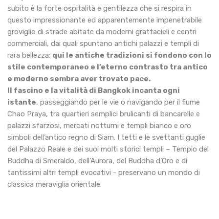
subito è la forte ospitalità e gentilezza che si respira in
questo impressionante ed apparentemente impenetrabile
groviglio di strade abitate da moderni grattacieli e centri
commerciali, dai quali spuntano antichi palazzi e templi di
rara bellezza:
qui le antiche tradizioni si fondono con lo
stile contemporaneo e l’eterno contrasto tra antico
e moderno sembra aver trovato pace.
Il fascino e la vitalità di Bangkok incanta ogni
istante
, passeggiando per le vie o navigando per il fiume
Chao Praya, tra quartieri semplici brulicanti di bancarelle e
palazzi sfarzosi, mercati notturni e templi bianco e oro
simboli dell’antico regno di Siam. I tetti e le svettanti guglie
del Palazzo Reale e dei suoi molti storici templi – Tempio del
Buddha di Smeraldo, dell’Aurora, del Buddha d’Oro e di
tantissimi altri templi evocativi - preservano un mondo di
classica meraviglia orientale.