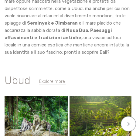
mare oppure nascosti nella vegetazione e protetti da
dispettose scimmiette, come a Ubud, ma anche per cui non
vuole rinunciare al relax ed al divertimento mondano, tra le
spiagge di
Seminyak e Jimbaran
e il mare placido che
accarezza la sabbia dorata di
Nusa Dua
.
Paesaggi
affascinanti e tradizioni antiche,
una vivace cultura
locale in una cornice esotica che mantiene ancora intatta la
sua identità e il suo fascino: pronti a scoprire Bali?
Ubud
Explore more
keyboard_arrow_right