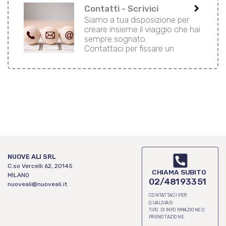
keyboard_arrow_right
Contatti - Scrivici
Siamo a tua disposizione per
creare insieme il viaggio che hai
sempre sognato.
Contattaci per fissare un
appuntamento in agenzia o
telefonico.
NUOVE ALI SRL
C.so Vercelli 62, 20145
CHIAMA SUBITO
MILANO
02/48193351
nuoveali@nuoveali.it
CONTATTACI PER
QUALSIASI
TIPO DI INFORMAZIONE O
PRENOTAZIONE.