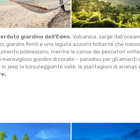
perduto giardino dell’Eden.
Vulcanica, sorge dall’ocea
i, giardini fioriti e una laguna azzurro brillante che nasc
trumento polinesiano, mentre le canoe dei pescatori volt
meravigliosi giardini di corallo – paradiso per gli amanti 
 in jeep la lussureggiante valle, le piantagioni di ananas e 
re.