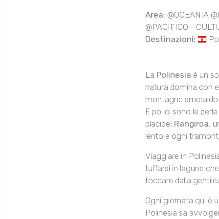
Area:
@OCEANIA @
@PACIFICO - CULTU
Destinazioni:
Po
La
Polinesia
è un sog
natura domina con el
montagne smeraldo r
E poi ci sono le perle
placide;
Rangiroa
, 
lento e ogni tramont
Viaggiare in Polinesi
tuffarsi in lagune che
toccare dalla gentile
Ogni giornata qui è un
Polinesia sa avvolger