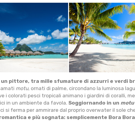
n pittore, tra mille sfumature di azzurri e verdi bri
hiamati
motu
, ornati di palme, circondano la luminosa lag
ve i colorati pesci tropicali animano i giardini di coralli,
ici in un ambiente da favola.
Soggiornando in un
mot
ci si ferma per ammirare dal proprio overwater il sole c
iù romantica e più sognata: semplicemente Bora Bora