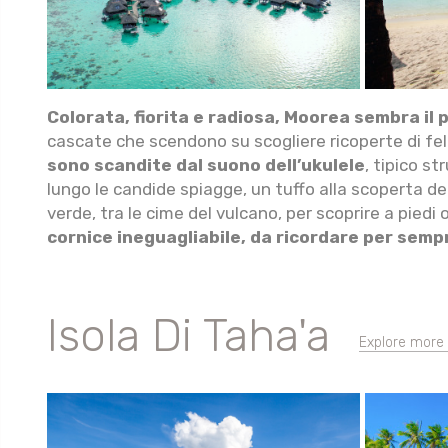
Colorata, fiorita e radiosa, Moorea sembra il 
cascate che scendono su scogliere ricoperte di felc
sono scandite dal suono dell’ukulele
, tipico s
lungo le candide spiagge, un tuffo alla scoperta dei 
verde, tra le cime del vulcano, per scoprire a piedi o
cornice ineguagliabile, da ricordare per semp
Isola Di Taha'a
Explore more