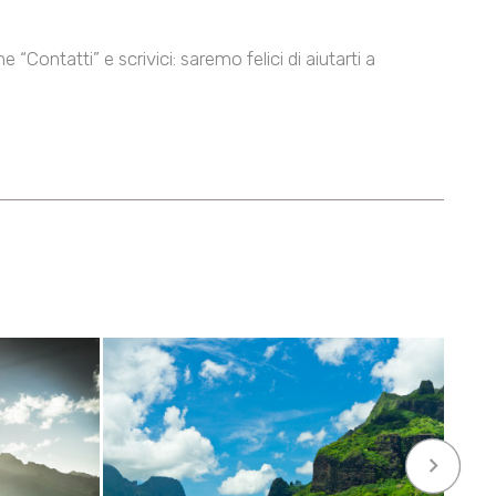
“Contatti” e scrivici: saremo felici di aiutarti a
keyboard_arrow_right