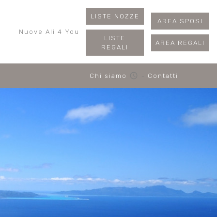
LISTE NOZZE
AREA SPOSI
Nuove Ali 4 You
LISTE
AREA REGALI
REGALI
schedule
Chi siamo
-
Contatti