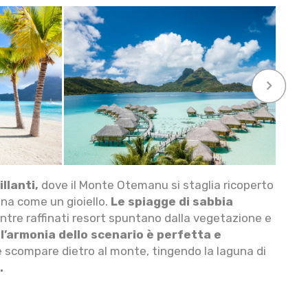
keyboard_arrow_right
llanti,
dove il Monte Otemanu si staglia ricoperto
una come un gioiello.
Le spiagge di sabbia
 mentre raffinati resort spuntano dalla vegetazione e
u
l’armonia dello scenario è perfetta e
he scompare dietro al monte, tingendo la laguna di
.