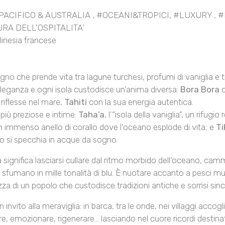
PACIFICO & AUSTRALIA
,
#OCEANI&TROPICI
,
#LUXURY
,
#
RA DELL'OSPITALITA'
linesia francese
no che prende vita tra lagune turchesi, profumi di vaniglia e t
eganza e ogni isola custodisce un’anima diversa:
Bora Bora
c
iflesse nel mare,
Tahiti
con la sua energia autentica.
 più preziose e intime:
Taha’a
, l’“isola della vaniglia”, un rifu
un immenso anello di corallo dove l’oceano esplode di vita; e
T
o si specchia in acque da sogno.
a significa lasciarsi cullare dal ritmo morbido dell’oceano, c
 sfumano in mille tonalità di blu. È nuotare accanto a pesci multic
zza di un popolo che custodisce tradizioni antiche e sorrisi since
 invito alla meraviglia: in barca, tra le onde, nei villaggi accog
e, emozionare, rigenerare… lasciando nel cuore ricordi destinat