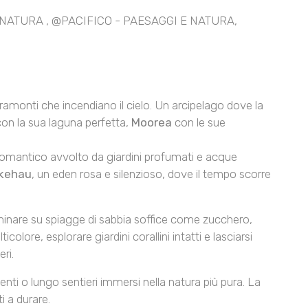
NATURA
,
@PACIFICO - PAESAGGI E NATURA
,
ramonti che incendiano il cielo. Un arcipelago dove la
on la sua laguna perfetta,
Moorea
con le sue
gio romantico avvolto da giardini profumati e acque
ikehau
, un eden rosa e silenzioso, dove il tempo scorre
amminare su spiagge di sabbia soffice come zucchero,
olore, esplorare giardini corallini intatti e lasciarsi
ri.
lienti o lungo sentieri immersi nella natura più pura. La
i a durare.