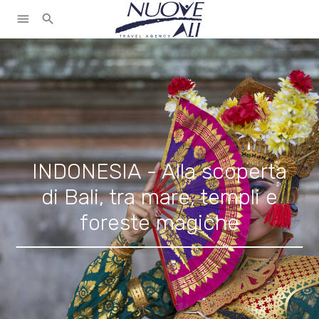
menu
search
INDONESIA - Alla scoperta
di Bali, tra mare, templi e
foreste magiche