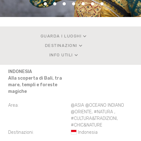
keyboard_arrow_down
GUARDA I LUOGHI
keyboard_arrow_down
DESTINAZIONI
keyboard_arrow_down
INFO UTILI
INDONESIA
Alla scoperta di Bali, tra
mare, templi e foreste
magiche
Area:
@ASIA @OCEANO INDIANO
@ORIENTE
,
#NATURA
,
#CULTURA&TRADIZIONI
,
#CHIC&NATURE
Destinazioni:
Indonesia