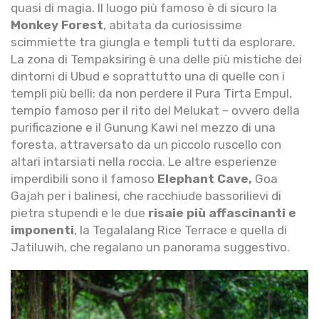
quasi di magia. Il luogo più famoso è di sicuro la
Monkey Forest
, abitata da curiosissime
scimmiette tra giungla e templi tutti da esplorare.
La zona di Tempaksiring è una delle più mistiche dei
dintorni di Ubud e soprattutto una di quelle con i
templi più belli: da non perdere il Pura Tirta Empul,
tempio famoso per il rito del Melukat – ovvero della
purificazione e il Gunung Kawi nel mezzo di una
foresta, attraversato da un piccolo ruscello con
altari intarsiati nella roccia. Le altre esperienze
imperdibili sono il famoso
Elephant Cave,
Goa
Gajah per i balinesi, che racchiude bassorilievi di
pietra stupendi e le due
risaie più affascinanti e
imponenti
, la Tegalalang Rice Terrace e quella di
Jatiluwih, che regalano un panorama suggestivo.