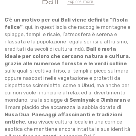
Bali
Explore more
C’è un motivo per cui Bali viene definita “l’isola
felice”
: qui, in quest’isola che raccoglie montagne e
spiagge, templi e risaie, l’atmosfera è serena e
rilassata e la popolazione regala sorrisi e altruismo,
ereditati da secoli di cultura indù.
Bali è meta
ideale per coloro che cercano natura e cultura,
grazie alle numerose foreste e le verdi colline
sulle quali si coltiva il riso, ai templi a picco sul mare
oppure nascosti nella vegetazione e protetti da
dispettose scimmiette, come a Ubud, ma anche per
cui non vuole rinunciare al relax ed al divertimento
mondano, tra le spiagge di
Seminyak e Jimbaran
e
il mare placido che accarezza la sabbia dorata di
Nusa Dua
.
Paesaggi affascinanti e tradizioni
antiche,
una vivace cultura locale in una cornice
esotica che mantiene ancora intatta la sua identità