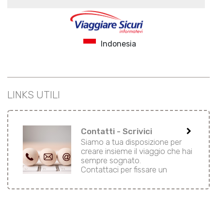
Indonesia
LINKS UTILI
keyboard_arrow_right
Contatti - Scrivici
Siamo a tua disposizione per
creare insieme il viaggio che hai
sempre sognato.
Contattaci per fissare un
appuntamento in agenzia o
telefonico.