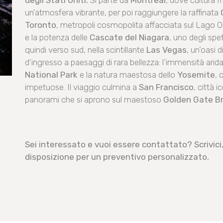
degli Stati Uniti.
Si parte da
Montréal
, dove cultura 
un’atmosfera vibrante, per poi raggiungere la raffinata
Toronto
, metropoli cosmopolita affacciata sul Lago Ont
e la potenza delle
Cascate del Niagara
, uno degli spe
quindi verso sud, nella scintillante
Las Vegas
, un’oasi 
d’ingresso a paesaggi di rara bellezza: l’immensità arid
National Park
e la natura maestosa dello
Yosemite
, 
impetuose. Il viaggio culmina a
San Francisco
, città 
panorami che si aprono sul maestoso
Golden Gate B
Sei interessato e vuoi essere contattato? Scrivici,
disposizione per un preventivo personalizzato.