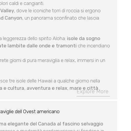
ori caldi e cangianti.
Valley
, dove le iconiche torri di roccia si ergono
nd Canyon
, un panorama sconfinato che lascia
la leggerezza dello spirito Aloha:
isole da sogno
rate lambite dalle onde e tramonti
che incendiano
 vivrete giorni di pura meraviglia e relax, immersi in un
sce tre isole delle Hawaii a qualche giorno nella
a e cultura
,
avventura e relax
,
mare e città
.
Explore More
aviglie dell Ovest americano
ima elegante del Canada al fascino selvaggio