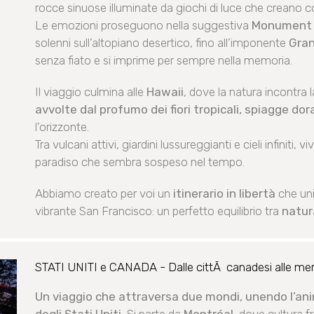
rocce sinuose illuminate da giochi di luce che creano col
Le emozioni proseguono nella suggestiva
Monument 
solenni sull’altopiano desertico, fino all’imponente
Gra
senza fiato e si imprime per sempre nella memoria.
Il viaggio culmina alle
Hawaii
, dove la natura incontra 
avvolte dal profumo dei fiori tropicali, spiagge do
l’orizzonte.
Tra vulcani attivi, giardini lussureggianti e cieli infiniti,
paradiso che sembra sospeso nel tempo.
Abbiamo creato per voi un
itinerario in libertà
che uni
vibrante San Francisco: un perfetto equilibrio tra
natur
STATI UNITI e CANADA - Dalle cittÃ canadesi alle mer
Un viaggio che attraversa due mondi, unendo l’an