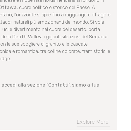
francese e modernità nordamericana si fondono in
Ottawa
, cuore politico e storico del Paese. A
ario, l’orizzonte si apre fino a raggiungere il fragore
ttacoli naturali più emozionanti del mondo. Si vola
di luci e divertimento nel cuore del deserto, porta
a della
Death Valley
, i giganti silenziosi del
Sequoia
con le sue scogliere di granito e le cascate
iconica e romantica, tra colline colorate, tram storici e
ridge
.
 accedi alla sezione "Contatti", siamo a tua
Explore More