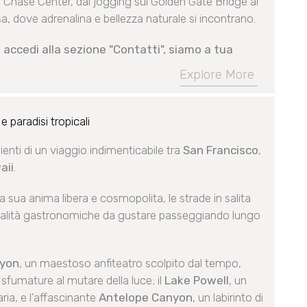
al Chase Center, dal jogging sul Golden Gate Bridge al
sa, dove adrenalina e bellezza naturale si incontrano.
 accedi alla sezione "Contatti", siamo a tua
Explore More
paradisi tropicali
dienti di un viaggio indimenticabile tra
San Francisco
,
aii
.
la sua anima libera e cosmopolita, le strade in salita
ecialità gastronomiche da gustare passeggiando lungo
nyon
, un maestoso anfiteatro scolpito dal tempo,
 sfumature al mutare della luce; il
Lake Powell
, un
ria, e l’affascinante
Antelope Canyon
, un labirinto di