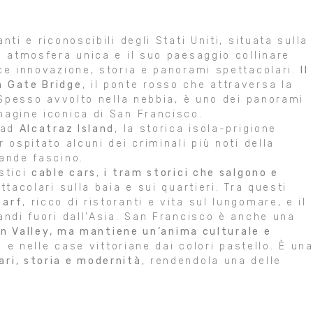
nti e riconoscibili degli Stati Uniti, situata sulla
a atmosfera unica e il suo paesaggio collinare
sce innovazione, storia e panorami spettacolari.
Il
n Gate Bridge
, il ponte rosso che attraversa la
. Spesso avvolto nella nebbia, è uno dei panorami
magine iconica di San Francisco.
a ad
Alcatraz Island
, la storica isola-prigione
 ospitato alcuni dei criminali più noti della
rande fascino.
stici
cable cars
,
i tram storici che salgono e
ttacolari sulla baia e sui quartieri. Tra questi
harf
, ricco di ristoranti e vita sul lungomare, e il
andi fuori dall’Asia. San Francisco è anche una
con Valley, ma mantiene un’anima culturale e
ci e nelle case vittoriane dai colori pastello. È un
ri, storia e modernità
, rendendola una delle