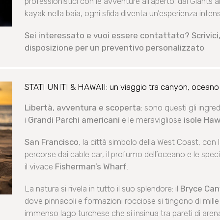
professionistici con le avventure all’aperto: dai Giants 
kayak nella baia, ogni sfida diventa un’esperienza inten
Sei interessato e vuoi essere contattato? Scrivici,
disposizione per un preventivo personalizzato
STATI UNITI & HAWAII: un viaggio tra canyon, oceano e 
Libertà, avventura e scoperta
: sono questi gli ingre
i
Grandi Parchi americani
e le meravigliose
isole Haw
San Francisco
, la città simbolo della West Coast, con 
percorse dai cable car, il profumo dell’oceano e le sp
il vivace
Fisherman’s Wharf
.
La natura si rivela in tutto il suo splendore: il
Bryce Ca
dove pinnacoli e formazioni rocciose si tingono di mille
immenso lago turchese che si insinua tra pareti di arena