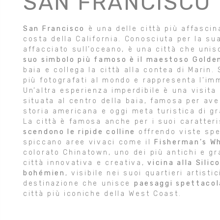
SAN FRANCISCO
San Francisco
è una delle città più affascina
costa della California. Conosciuta per la su
affacciato sull’oceano, è una città che uni
suo simbolo più famoso è il maestoso
Golde
baia e collega la città alla contea di Marin
più fotografati al mondo e rappresenta l’im
Un’altra esperienza imperdibile è una visit
situata al centro della baia, famosa per aver
storia americana e oggi meta turistica di g
La città è famosa anche per i suoi caratteri
scendono le ripide colline
offrendo viste spe
spiccano aree vivaci come il
Fisherman’s W
colorato Chinatown, uno dei più antichi e gr
città innovativa e creativa,
vicina alla Sili
bohémien
, visibile nei suoi quartieri artisti
destinazione che unisce
paesaggi spettacola
città più iconiche della West Coast.