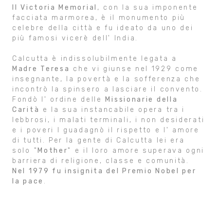
Il Victoria Memorial
, con la sua imponente
facciata marmorea, è il monumento più
celebre della città e fu ideato da uno dei
più famosi vicerè dell' India.
Calcutta è indissolubilmente legata a
Madre Teresa
che vi giunse nel 1929 come
insegnante, la povertà e la sofferenza che
incontrò la spinsero a lasciare il convento.
Fondò l' ordine delle
Missionarie della
Carità
e la sua instancabile opera tra i
lebbrosi, i malati terminali, i non desiderati
e i poveri l guadagnò il rispetto e l' amore
di tutti. Per la gente di Calcutta lei era
solo "
Mother
" e il loro amore superava ogni
barriera di religione, classe e comunità.
Nel 1979 fu insignita del Premio Nobel per
la pace
.