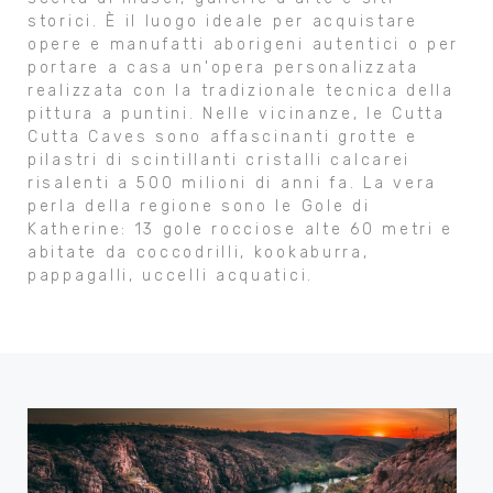
storici. È il luogo ideale per acquistare
opere e manufatti aborigeni autentici o per
portare a casa un'opera personalizzata
realizzata con la tradizionale tecnica della
pittura a puntini. Nelle vicinanze, le Cutta
Cutta Caves sono affascinanti grotte e
pilastri di scintillanti cristalli calcarei
risalenti a 500 milioni di anni fa. La vera
perla della regione sono le Gole di
Katherine: 13 gole rocciose alte 60 metri e
abitate da coccodrilli, kookaburra,
pappagalli, uccelli acquatici.