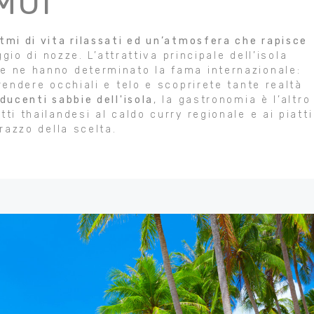
MUI
tmi di vita rilassati ed un’atmosfera che rapisce
gio di nozze. L’attrattiva principale dell’isola
he ne hanno determinato la fama internazionale:
rendere occhiali e telo e scoprirete tante realtà
ducenti sabbie dell'isola
, la gastronomia è l’altro
ti thailandesi al caldo curry regionale e ai piatti
arazzo della scelta.