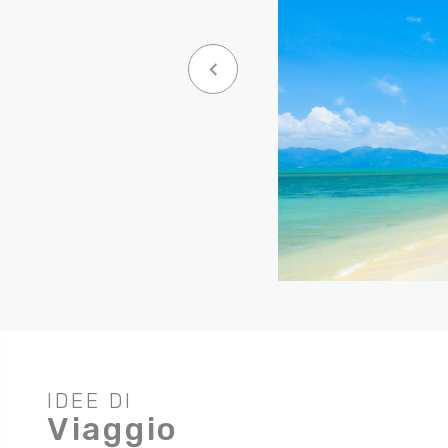
keyboard_arrow_left
IDEE DI
Viaggio