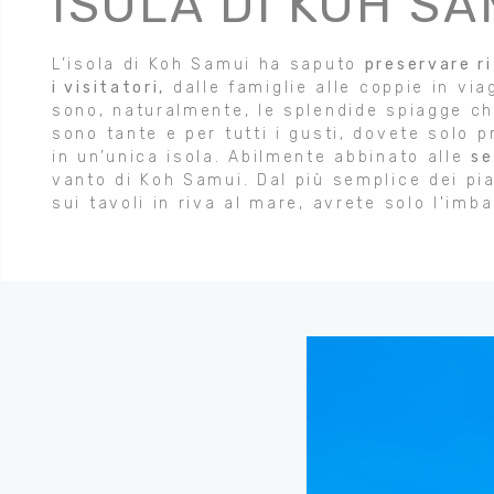
ISOLA DI KOH SA
L’isola di Koh Samui ha saputo
preservare ri
i visitatori,
dalle famiglie alle coppie in viag
sono, naturalmente, le splendide spiagge c
sono tante e per tutti i gusti, dovete solo p
in un’unica isola. Abilmente abbinato alle
se
vanto di Koh Samui. Dal più semplice dei piat
sui tavoli in riva al mare, avrete solo l'imb