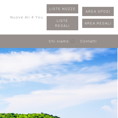
LISTE NOZZE
AREA SPOSI
Nuove Ali 4 You
LISTE
AREA REGALI
REGALI
schedule
Chi siamo
-
Contatti