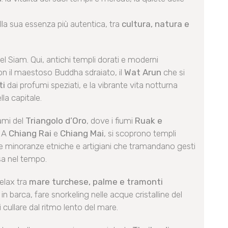
ella sua essenza più autentica, tra
cultura, natura e
l Siam. Qui, antichi templi dorati e moderni
n il maestoso Buddha sdraiato, il
Wat Arun
che si
ti
dai profumi speziati, e la vibrante vita notturna
lla capitale.
rami del
Triangolo d’Oro
, dove i fiumi
Ruak e
. A
Chiang Rai
e
Chiang Mai
, si scoprono templi
elle minoranze etniche e artigiani che tramandano gesti
sa nel tempo.
 relax tra
mare turchese, palme e tramonti
e in barca, fare snorkeling nelle acque cristalline del
 cullare dal ritmo lento del mare.