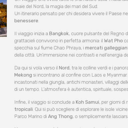
risaie del Nord, la magia dei mari del Sud.
Un itinerario pensato per chi desidera vivere il Paese n
benessere
.
Il viaggio inizia a
Bangkok
, cuore pulsante del Regno de
grattacieli convivono in perfetta armonia: il
Wat Pho
co
specchia sul fiume Chao Phraya, i
mercati galleggian
della città. Un’immersione nei contrasti e nell’energia de
Da qui si vola verso il
Nord
, tra le colline verdi e i pano
Mekong
si incontrano al confine con Laos e Myanmar
incastonati nella giungla, antichi monasteri, villaggi d
di un tempo. L’atmosfera è autentica, spirituale, sospe
Infine, il viaggio si conclude a
Koh Samui
, per giorni di
tropicali
. Qui si può scegliere di esplorare le isole vicin
Parco Marino di
Ang Thong
, o semplicemente lasciarsi